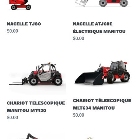
NACELLE TJ80
NACELLE ATJ60E
Prix
$0.00
ÉLECTRIQUE MANITOU
normal
Prix
$0.00
normal
CHARIOT
CHARIOT
TELESCOPIQUE
TÉLESCOPIQUE
MANITOU
MLT634
MT420
MANITOU
CHARIOT TÉLESCOPIQUE
CHARIOT TELESCOPIQUE
MLT634 MANITOU
MANITOU MT420
Prix
$0.00
Prix
$0.00
normal
normal
NACELLE
NACELLE