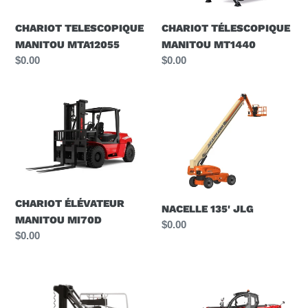
CHARIOT TELESCOPIQUE
CHARIOT TÉLESCOPIQUE
MANITOU MTA12055
MANITOU MT1440
Prix
$0.00
Prix
$0.00
normal
normal
CHARIOT
NACELLE
ÉLÉVATEUR
135'
MANITOU
JLG
MI70D
CHARIOT ÉLÉVATEUR
NACELLE 135' JLG
MANITOU MI70D
Prix
$0.00
Prix
$0.00
normal
normal
NACELLE
CHARIOT
26'
TELESCOPIQUE
MANITOU
MANITOU