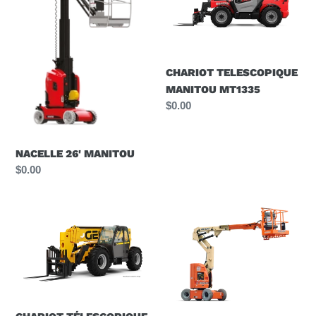
MT1335
CHARIOT TELESCOPIQUE
MANITOU MT1335
Prix
$0.00
normal
NACELLE 26' MANITOU
Prix
$0.00
normal
CHARIOT
NACELLE
TÉLESCOPIQUE
300AJP
GEHL
JLG