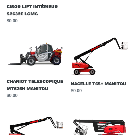
normal
CISOR LIFT INTÉRIEUR
S2632E LGMG
Prix
$0.00
normal
CHARIOT
NACELLE
TELESCOPIQUE
T65+
MT625H
MANITOU
MANITOU
CHARIOT TELESCOPIQUE
NACELLE T65+ MANITOU
MT625H MANITOU
Prix
$0.00
Prix
$0.00
normal
normal
NACELLE
NACELLE
TJ80
ATJ60E
ÉLECTRIQUE
MANITOU