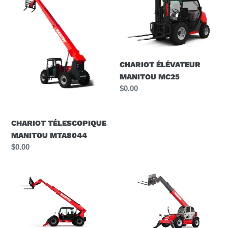
MANITOU
MANITOU
MTA8044
MC25
CHARIOT ÉLÉVATEUR
MANITOU MC25
Prix
$0.00
normal
CHARIOT TÉLESCOPIQUE
MANITOU MTA8044
Prix
$0.00
normal
CHARIOT
CHARIOT
TELESCOPIQUE
TÉLESCOPIQUE
MANITOU
MANITOU
MTA12055
MT1440