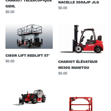
CHARIOT TÉLESCOPIQUE
NACELLE 300AJP JLG
GEHL
Prix
$0.00
Prix
$0.00
normal
normal
CISOR
CHARIOT
LIFT
ÉLÉVATEUR
REDLIFT
MI30G
57'
MANITOU
CISOR LIFT REDLIFT 57'
Prix
$0.00
CHARIOT ÉLÉVATEUR
normal
MI30G MANITOU
Prix
$0.00
normal
CHARIOT
CISOR
TELESCOPIQUE
LIFT
MANITOU
INTÉRIEUR
MT1840
S1932E