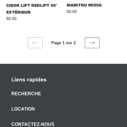
MANITOU MI25G
CISOR LIFT REDLIFT 45'
Prix
$0.00
EXTÉRIEUR
normal
Prix
$0.00
normal
Page 1 sur 2
PAGE
PAGE
PRÉCÉDENTE
SUIVANTE
Liens rapides
RECHERCHE
LOCATION
CONTACTEZ-NOUS