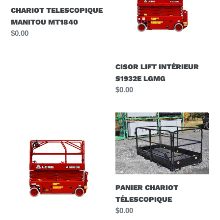
LGMG
CHARIOT TELESCOPIQUE
MANITOU MT1840
Prix
$0.00
normal
CISOR LIFT INTÉRIEUR
S1932E LGMG
Prix
$0.00
normal
CISOR
PANIER
LIFT
CHARIOT
INTÉRIEUR
TÉLESCOPIQUE
S2632E
LGMG
PANIER CHARIOT
TÉLESCOPIQUE
Prix
$0.00