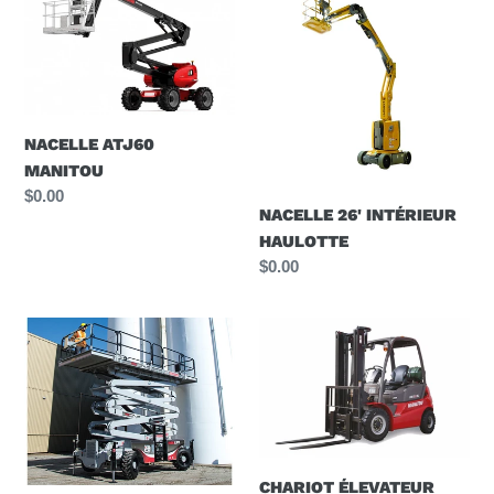
ATJ60
26'
MANITOU
INTÉRIEUR
HAULOTTE
NACELLE ATJ60
MANITOU
Prix
$0.00
NACELLE 26' INTÉRIEUR
normal
HAULOTTE
Prix
$0.00
normal
CISOR
CHARIOT
LIFT
ÉLEVATEUR
REDLIFT
MANITOU
45'
MI25G
EXTÉRIEUR
CHARIOT ÉLEVATEUR