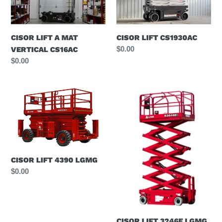
c
MAT
VERTICAL
t
CS16AC
CISOR LIFT A MAT
CISOR LIFT CS1930AC
i
Prix
$0.00
VERTICAL CS16AC
normal
Prix
$0.00
o
normal
CISOR
CISOR
n
LIFT
LIFT
4390
3246E
:
LGMG
LGMG
CISOR LIFT 4390 LGMG
Prix
$0.00
normal
CISOR LIFT 3246E LGMG