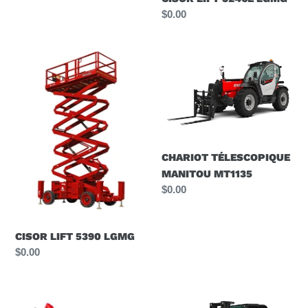
Prix
$0.00
normal
CISOR
CHARIOT
LIFT
TÉLESCOPIQUE
5390
MANITOU
LGMG
MT1135
CHARIOT TÉLESCOPIQUE
MANITOU MT1135
Prix
$0.00
normal
CISOR LIFT 5390 LGMG
Prix
$0.00
normal
CHARIOT
CHARIOT
TÉLESCOPIQUE
ÉLÉVATEUR