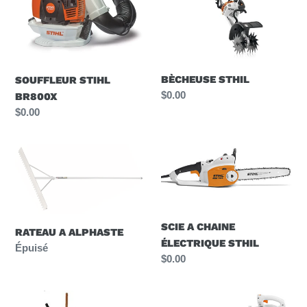
c
t
i
BÈCHEUSE STHIL
SOUFFLEUR STIHL
o
Prix
$0.00
BR800X
normal
Prix
$0.00
n
normal
RATEAU
SCIE
:
A
A
ALPHASTE
CHAINE
ÉLECTRIQUE
STHIL
SCIE A CHAINE
RATEAU A ALPHASTE
ÉLECTRIQUE STHIL
Disponibilité
Épuisé
Prix
$0.00
normal
TARIÈRE
SOUFFLEUR