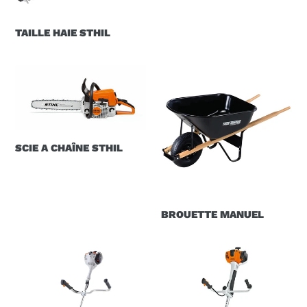
TAILLE HAIE STHIL
SCIE
BROUETTE
A
MANUEL
CHAÎNE
STHIL
SCIE A CHAÎNE STHIL
BROUETTE MANUEL
DÉBROUSSAILLEUSE
DÉBROUSSAILLEUSE
A
À
FIL
LAME
STHIL
STHIL