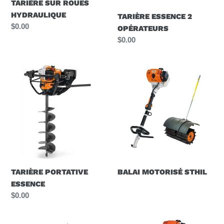
TARIÈRE SUR ROUES
HYDRAULIQUE
TARIÈRE ESSENCE 2
Prix
$0.00
OPÉRATEURS
normal
Prix
$0.00
normal
TARIÈRE
BALAI
PORTATIVE
MOTORISÉ
ESSENCE
STHIL
TARIÈRE PORTATIVE
BALAI MOTORISÉ STHIL
ESSENCE
Prix
$0.00
normal
FENDEUSE
TAILLE