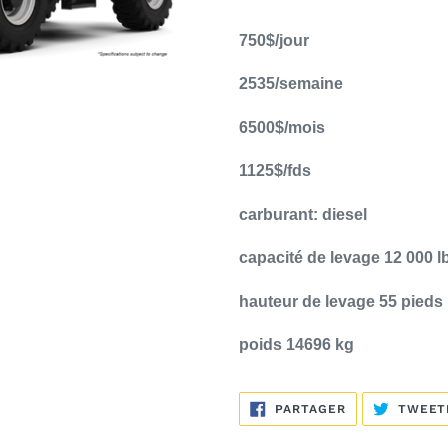
Ajout
d'un
750$/jour
produit
à
2535/semaine
votre
6500$/mois
panier
1125$/fds
carburant: diesel
capacité de levage 12 000 l
hauteur de levage 55 pieds
poids 14696 kg
PARTAGER
PARTAGER
TWEET
SUR
FACEBOOK