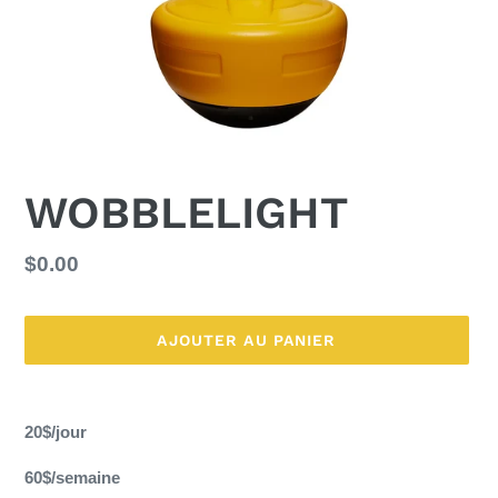
WOBBLELIGHT
Prix
$0.00
normal
AJOUTER AU PANIER
Ajout
d'un
20$/jour
produit
à
60$/semaine
votre