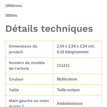
panier
180$/mois
30$/fds
Détails techniques
Dimensions du
‎2,54 x 2,54 x 2,54 cm;
produit
8,16 kilogrammes
Numéro de modèle
‎111211
de l'article
Couleur
‎Multicolore.
Taille
‎Taille unique
Main gauche ou main
‎Ambidextrous
droite ?