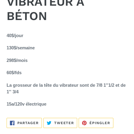
VIBRATEUR A
BÉTON
Ajout
d'un
40$/jour
produit
130$/semaine
à
votre
298$/mois
panier
60$/fds
La grosseur de la tête du vibrateur sont de 7/8 1''1/2 et de
1'' 3/4
15a/120v électrique
PARTAGER
TWEETER
ÉPINGLER
PARTAGER
TWEETER
ÉPINGLER
SUR
SUR
SUR
FACEBOOK
TWITTER
PINTEREST