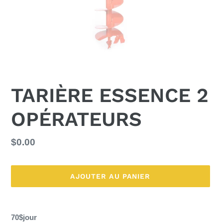
TARIÈRE ESSENCE 2
OPÉRATEURS
Prix
$0.00
normal
AJOUTER AU PANIER
Ajout
d'un
70$jour