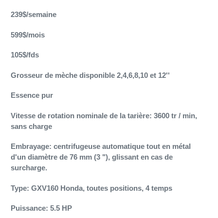
produit
à
239$/semaine
votre
panier
599$/mois
105$/fds
Grosseur de mèche disponible 2,4,6,8,10 et 12''
Essence pur
Vitesse de rotation nominale de la tarière: 3600 tr / min,
sans charge
Embrayage: centrifugeuse automatique tout en métal
d'un diamètre de 76 mm (3 "), glissant en cas de
surcharge.
Type: GXV160 Honda, toutes positions, 4 temps
Puissance: 5.5 HP