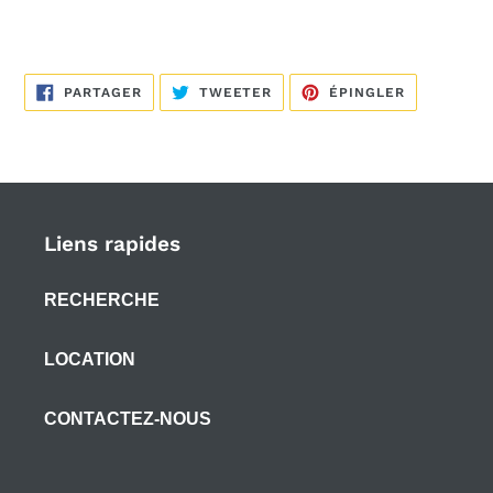
PARTAGER
TWEETER
ÉPINGLER
PARTAGER
TWEETER
ÉPINGLER
SUR
SUR
SUR
FACEBOOK
TWITTER
PINTEREST
Liens rapides
RECHERCHE
LOCATION
CONTACTEZ-NOUS