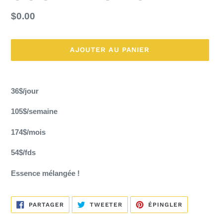
Prix
$0.00
normal
AJOUTER AU PANIER
Ajout
d'un
36$/jour
produit
à
105$/semaine
votre
panier
174$/mois
54$/fds
Essence mélangée !
PARTAGER
TWEETER
ÉPINGLER
PARTAGER
TWEETER
ÉPINGLER
SUR
SUR
SUR
FACEBOOK
TWITTER
PINTEREST