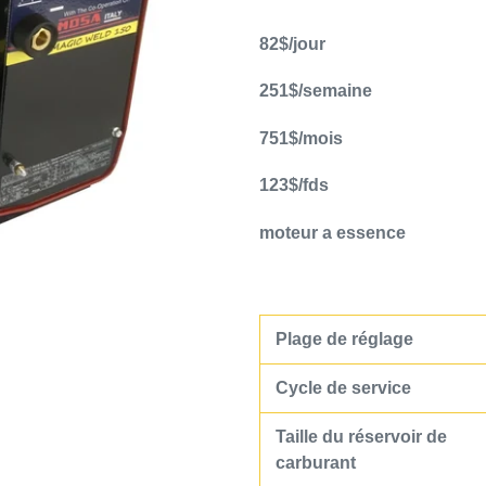
Ajout
d'un
82$/jour
produit
à
251$/semaine
votre
751$/mois
panier
123$/fds
moteur a essence
Plage de réglage
Cycle de service
Taille du réservoir de
carburant