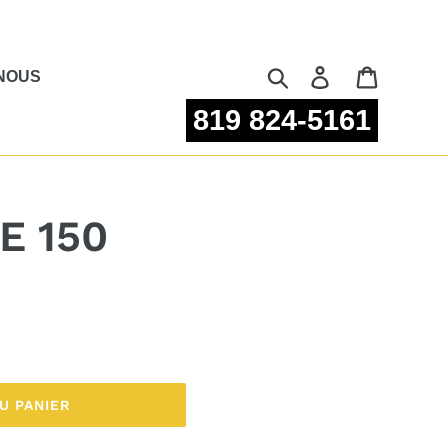
Rechercher
Se connecter
Panier
NOUS
819 824-5161
E 150
U PANIER