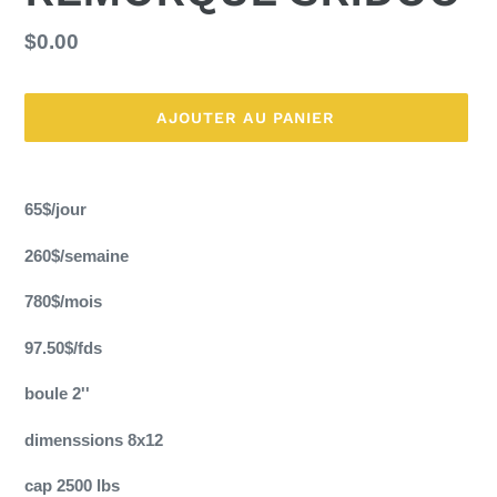
Prix
$0.00
normal
AJOUTER AU PANIER
Ajout
d'un
65$/jour
produit
à
260$/semaine
votre
panier
780$/mois
97.50$/fds
boule 2''
dimenssions 8x12
cap 2500 lbs