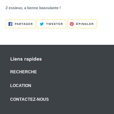
2 essieux, a benne basculante !
PARTAGER
TWEETER
ÉPINGLER
PARTAGER
TWEETER
ÉPINGLER
SUR
SUR
SUR
FACEBOOK
TWITTER
PINTEREST
Liens rapides
RECHERCHE
LOCATION
CONTACTEZ-NOUS