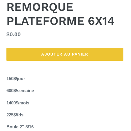
REMORQUE
PLATEFORME 6X14
Prix
$0.00
normal
AJOUTER AU PANIER
Ajout
d'un
150$/jour
produit
à
600$/semaine
votre
panier
1400$/mois
225$/fds
Boule 2'' 5/16