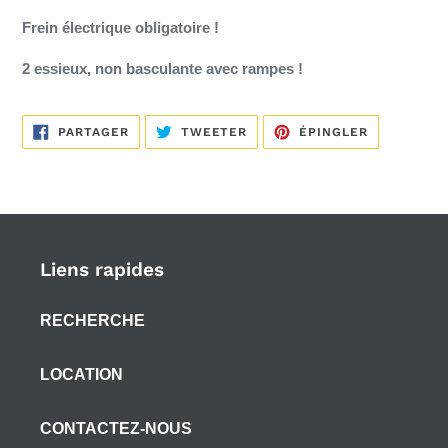
Frein électrique obligatoire !
2 essieux, non basculante avec rampes !
PARTAGER
TWEETER
ÉPINGLER
PARTAGER
TWEETER
ÉPINGLER
SUR
SUR
SUR
FACEBOOK
TWITTER
PINTEREST
Liens rapides
RECHERCHE
LOCATION
CONTACTEZ-NOUS