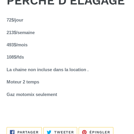
PERCHE D'ÉLAGAGE
Ajout
d'un
72$/jour
produit
213$/semaine
à
votre
493$/mois
panier
108$/fds
La chaine non incluse dans la location .
Moteur 2 temps
Gaz motomix seulement
PARTAGER
TWEETER
ÉPINGLER
PARTAGER
TWEETER
ÉPINGLER