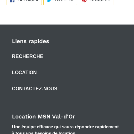
PARTAGER
TWEETER
ÉPINGLER
SUR
SUR
SUR
FACEBOOK
TWITTER
PINTEREST
Liens rapides
RECHERCHE
LOCATION
CONTACTEZ-NOUS
Location MSN Val-d'Or
Une équipe efficace qui saura répondre rapidement
à tous vos besoins de location.