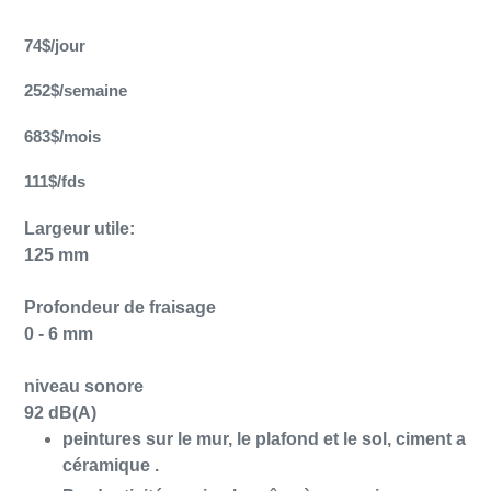
Ajout
d'un
74$/jour
produit
à
252$/semaine
votre
panier
683$/mois
111$/fds
Largeur utile:
125 mm
Profondeur de fraisage
0 - 6 mm
niveau sonore
92 dB(A)
peintures sur le mur, le plafond et le sol, ciment a
céramique .