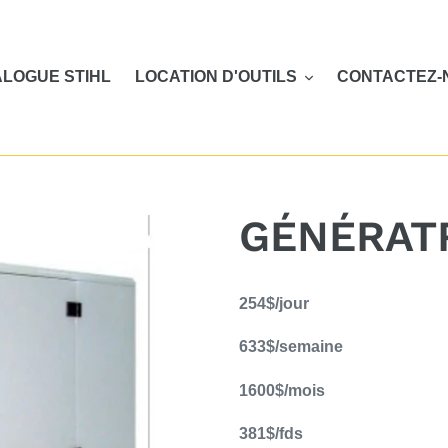
LOGUE STIHL
LOCATION D'OUTILS
CONTACTEZ-
GÉNÉRATR
Ajout
254$/jour
d'un
produit
633$/semaine
à
votre
1600$/mois
panier
381$/fds