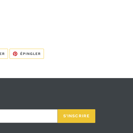
TWEETER
ÉPINGLER
ER
ÉPINGLER
SUR
SUR
TWITTER
PINTEREST
S'INSCRIRE