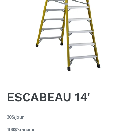
ESCABEAU 14'
Ajout
d'un
30$/jour
produit
100$/semaine
à
votre