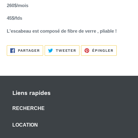
260$/mois
panier
45$/fds
L'escabeau est composé de fibre de verre , pliable !
PARTAGER
TWEETER
ÉPINGLER
PARTAGER
TWEETER
ÉPINGLER
SUR
SUR
SUR
FACEBOOK
TWITTER
PINTEREST
Liens rapides
RECHERCHE
LOCATION