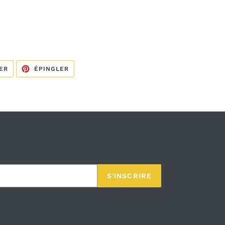
TWEETER
ÉPINGLER
ER
ÉPINGLER
SUR
SUR
TWITTER
PINTEREST
S'INSCRIRE