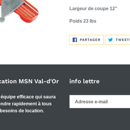
Largeur de coupe 12''
Poids 23 lbs
PARTAGER
PARTAGER
TWEET
SUR
FACEBOOK
cation MSN Val-d'Or
info lettre
équipe efficace qui saura
ndre rapidement à tous
besoins de location.