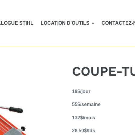
LOGUE STIHL
LOCATION D'OUTILS
CONTACTEZ-
COUPE-TU
Ajout
19$/jour
d'un
produit
55$/semaine
à
votre
132$/mois
panier
28.50$/fds