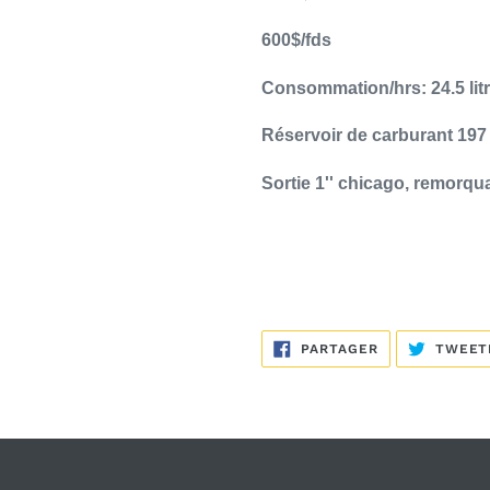
panier
600$/fds
Consommation/hrs: 24.5 lit
Réservoir de carburant 197 
Sortie 1'' chicago, remorqu
PARTAGER
PARTAGER
TWEET
SUR
FACEBOOK