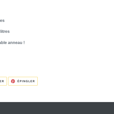
res
litres
able anneau !
TWEETER
ÉPINGLER
ER
ÉPINGLER
SUR
SUR
TWITTER
PINTEREST