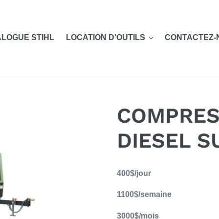
LOGUE STIHL
LOCATION D'OUTILS
CONTACTEZ-
COMPRES
DIESEL S
Ajout
400$/jour
d'un
produit
1100$/semaine
à
votre
3000$/mois