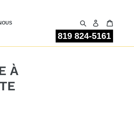
Rechercher
Se connecter
Panier
NOUS
819 824-5161
E À
TE