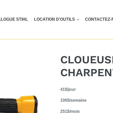
LOGUE STIHL
LOCATION D'OUTILS
CONTACTEZ-
CLOUEUS
CHARPEN
Ajout
41$/jour
d'un
produit
106$/semaine
à
votre
251$/mois