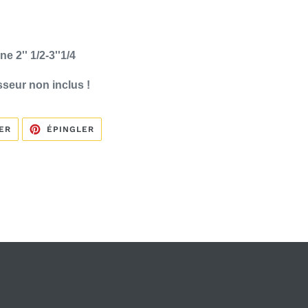
 2'' 1/2-3''1/4
seur non inclus !
TWEETER
ÉPINGLER
ER
ÉPINGLER
SUR
SUR
TWITTER
PINTEREST