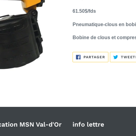
panier
61.50$/fds
Pneumatique-clous en bobine
Bobine de clous et compres
PARTAGER
PARTAGER
TWEET
SUR
FACEBOOK
cation MSN Val-d'Or
info lettre