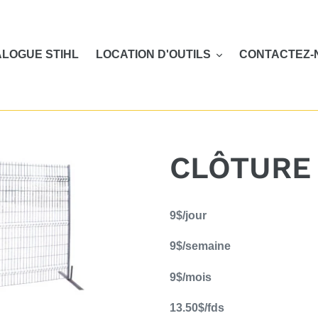
LOGUE STIHL
LOCATION D'OUTILS
CONTACTEZ-
CLÔTURE
Ajout
9$/jour
d'un
produit
9$/semaine
à
votre
9$/mois
panier
13.50$/fds