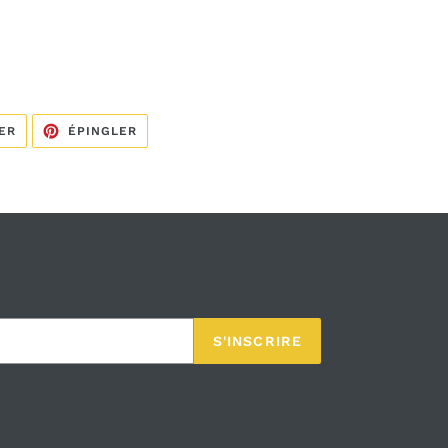
TWEETER
ÉPINGLER
ER
ÉPINGLER
SUR
SUR
TWITTER
PINTEREST
S'INSCRIRE