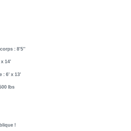
orps : 8'5''
 x 14'
: 6' x 13'
500 lbs
lique !