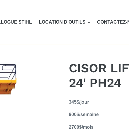
LOGUE STIHL
LOCATION D'OUTILS
CONTACTEZ-
CISOR LI
24' PH24
Ajout
345$/jour
d'un
produit
900$/semaine
à
votre
2700$/mois