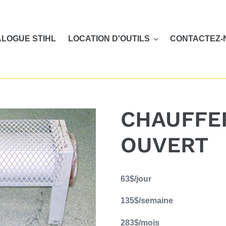
LOGUE STIHL
LOCATION D'OUTILS
CONTACTEZ-
CHAUFFE
OUVERT
Ajout
63$/jour
d'un
produit
135$/semaine
à
votre
283$/mois