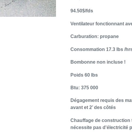
panier
94.50$/fds
Ventilateur fonctionnant av
Carburation: propane
Consommation 17.3 lbs /hr
Bombonne non incluse !
Poids 60 lbs
Btu: 375 000
Dégagement requis des maté
avant et 2’ des côtés
Chauffage de construction t
nécessite pas d'électricité 