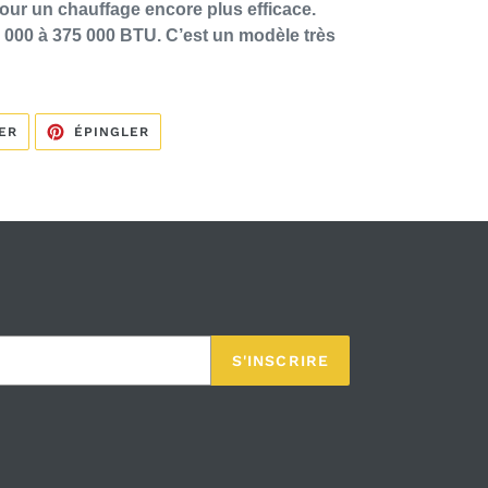
pour un chauffage encore plus efficace.
 000 à 375 000 BTU. C’est un modèle très
TWEETER
ÉPINGLER
ER
ÉPINGLER
SUR
SUR
TWITTER
PINTEREST
S'INSCRIRE