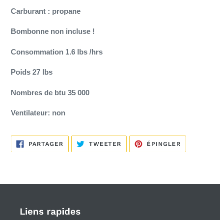
Carburant : propane
Bombonne non incluse !
Consommation 1.6 lbs /hrs
Poids 27 lbs
Nombres de btu 35 000
Ventilateur: non
PARTAGER
TWEETER
ÉPINGLER
PARTAGER
TWEETER
ÉPINGLER
SUR
SUR
SUR
FACEBOOK
TWITTER
PINTEREST
Liens rapides