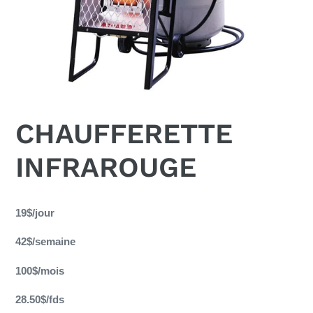
CHAUFFERETTE
INFRAROUGE
Ajout
d'un
19$/jour
produit
42$/semaine
à
votre
100$/mois
panier
28.50$/fds