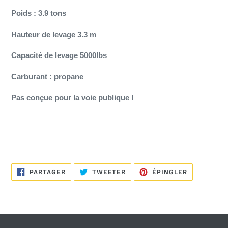
Poids : 3.9 tons
Hauteur de levage 3.3 m
Capacité de levage 5000lbs
Carburant : propane
Pas conçue pour la voie publique !
PARTAGER
TWEETER
ÉPINGLER
PARTAGER
TWEETER
ÉPINGLER
SUR
SUR
SUR
FACEBOOK
TWITTER
PINTEREST