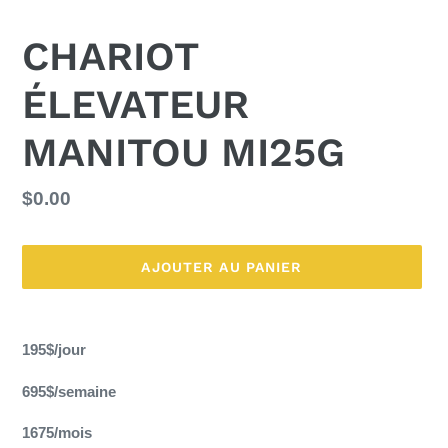
CHARIOT
ÉLEVATEUR
MANITOU MI25G
Prix
$0.00
normal
AJOUTER AU PANIER
Ajout
d'un
195$/jour
produit
à
695$/semaine
votre
panier
1675/mois