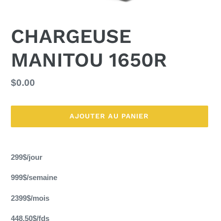
CHARGEUSE
MANITOU 1650R
Prix
$0.00
normal
AJOUTER AU PANIER
Ajout
d'un
299$/jour
produit
à
999$/semaine
votre
panier
2399$/mois
448.50$/fds