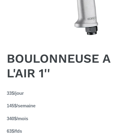
BOULONNEUSE A
L'AIR 1''
Ajout
d'un
33$/jour
produit
145$/semaine
à
votre
340$/mois
panier
63$/fds