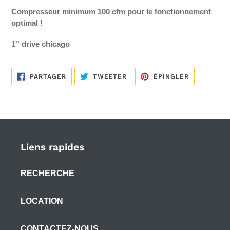
Compresseur minimum 100 cfm pour le fonctionnement
optimal !
1'' drive chicago
PARTAGER
TWEETER
ÉPINGLER
PARTAGER
TWEETER
ÉPINGLER
SUR
SUR
SUR
FACEBOOK
TWITTER
PINTEREST
Liens rapides
RECHERCHE
LOCATION
CONTACTEZ-NOUS