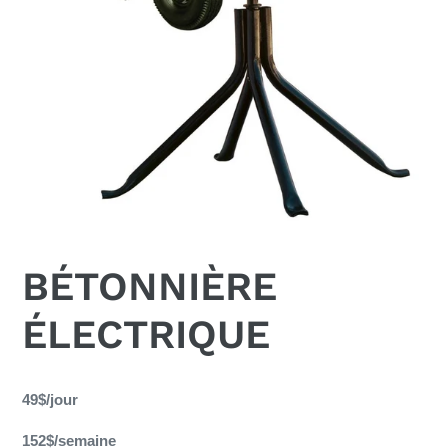
BÉTONNIÈRE
ÉLECTRIQUE
Ajout
d'un
49$/jour
produit
152$/semaine
à