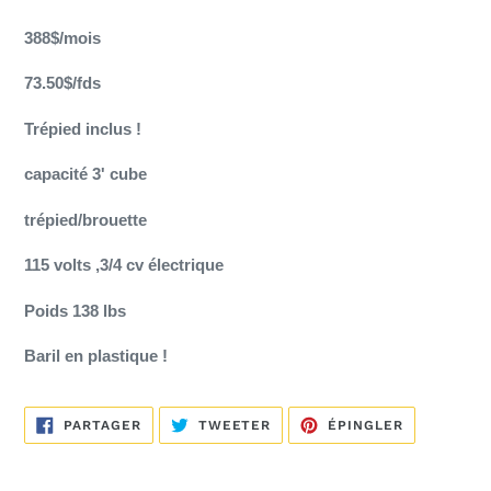
votre
388$/mois
panier
73.50$/fds
Trépied inclus !
capacité 3' cube
trépied/brouette
115 volts ,3/4 cv électrique
Poids 138 lbs
Baril en plastique !
PARTAGER
TWEETER
ÉPINGLER
PARTAGER
TWEETER
ÉPINGLER
SUR
SUR
SUR
FACEBOOK
TWITTER
PINTEREST