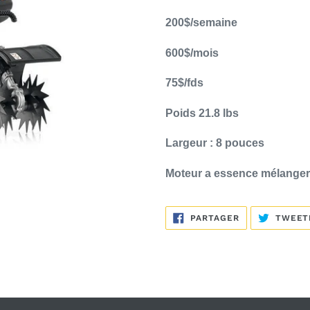
produit
à
200$/semaine
votre
600$/mois
panier
75$/fds
Poids 21.8 lbs
Largeur : 8 pouces
Moteur a essence mélanger
PARTAGER
PARTAGER
TWEET
SUR
FACEBOOK