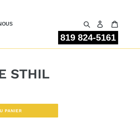
Rechercher
Se connecter
Panier
NOUS
819 824-5161
E STHIL
U PANIER