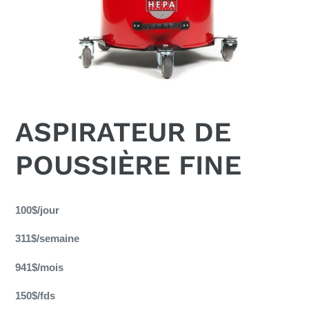
ASPIRATEUR DE
POUSSIÈRE FINE
Ajout
d'un
100$/jour
produit
311$/semaine
à
votre
941$/mois
panier
150$/fds