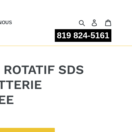
Rechercher
Se connecter
Panier
NOUS
819 824-5161
ROTATIF SDS
TTERIE
EE