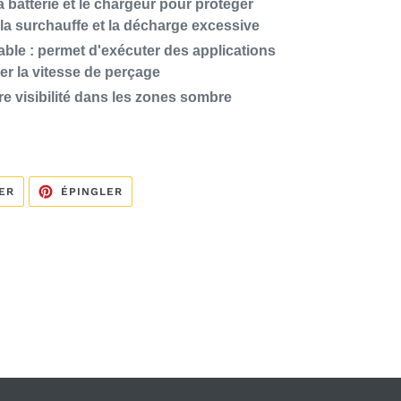
la batterie et le chargeur pour protéger
 la surchauffe et la décharge excessive
able : permet d'exécuter des applications
er la vitesse de perçage
re visibilité dans les zones sombre
TWEETER
ÉPINGLER
ER
ÉPINGLER
SUR
SUR
TWITTER
PINTEREST