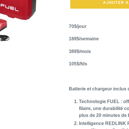
AJOUTER A
Ajout
d'un
70$/jour
produit
à
189$/semaine
votre
389$/mois
panier
105$/fds
Batterie et chargeur inclus 
Technologie FUEL : off
filaire, une durabilité 
plus de 20 minutes de
Intelligence REDLINK 