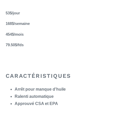
Ajout
d'un
53$/jour
produit
à
168$/semaine
votre
panier
454$/mois
79.50$/fds
CARACTÉRISTIQUES
Arrêt pour manque d'huile
Ralenti automatique
Approuvé CSA et EPA