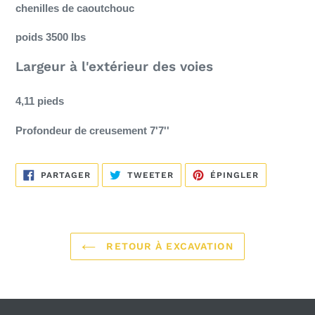
chenilles de caoutchouc
poids 3500 lbs
Largeur à l'extérieur des voies
4,11
pieds
Profondeur de
creusement 7'7''
PARTAGER
TWEETER
ÉPINGLER
PARTAGER
TWEETER
ÉPINGLER
SUR
SUR
SUR
FACEBOOK
TWITTER
PINTEREST
RETOUR À EXCAVATION