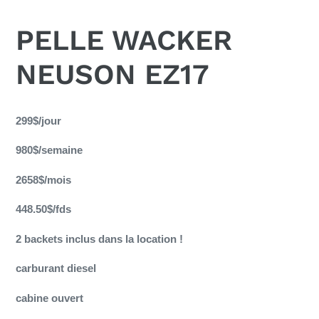
PELLE WACKER
NEUSON EZ17
Ajout
d'un
299$/jour
produit
980$/semaine
à
votre
2658$/mois
panier
448.50$/fds
2 backets inclus dans la location !
carburant diesel
cabine ouvert