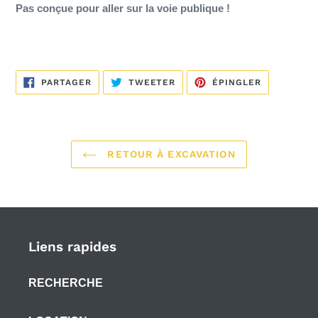
Pas conçue pour aller sur la voie publique !
PARTAGER
TWEETER
ÉPINGLER
PARTAGER
TWEETER
ÉPINGLER
SUR
SUR
SUR
FACEBOOK
TWITTER
PINTEREST
RETOUR À EXCAVATION
Liens rapides
RECHERCHE