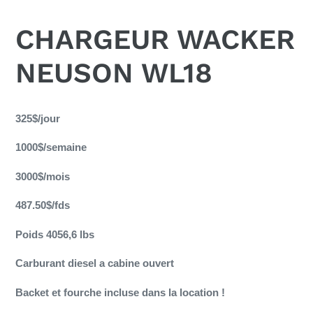
CHARGEUR WACKER
NEUSON WL18
Ajout
d'un
325$/jour
produit
1000$/semaine
à
votre
3000$/mois
panier
487.50$/fds
Poids
4056,6
lbs
Carburant diesel a cabine ouvert
Backet et fourche incluse dans la location !